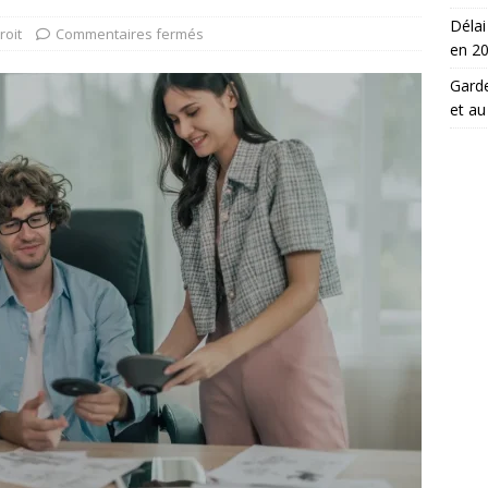
Délai
roit
Commentaires fermés
en 2
Garde
et au