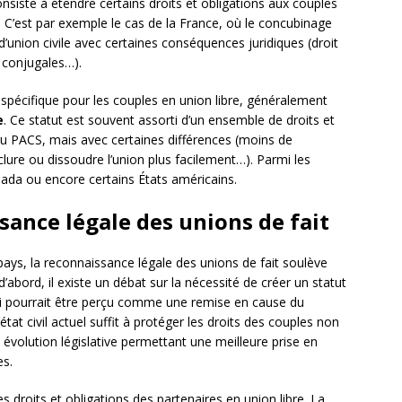
nsiste à étendre certains droits et obligations aux couples
e. C’est par exemple le cas de la France, où le concubinage
nion civile avec certaines conséquences juridiques (droit
 conjugales…).
t spécifique pour les couples en union libre, généralement
e
. Ce statut est souvent assorti d’un ensemble de droits et
du PACS, mais avec certaines différences (moins de
clure ou dissoudre l’union plus facilement…). Parmi les
nada ou encore certains États américains.
ssance légale des unions de fait
pays, la reconnaissance légale des unions de fait soulève
’abord, il existe un débat sur la nécessité de créer un statut
qui pourrait être perçu comme une remise en cause du
at civil actuel suffit à protéger les droits des couples non
 évolution législative permettant une meilleure prise en
es.
 les droits et obligations des partenaires en union libre. La