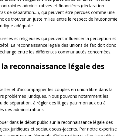
ontraintes administratives et financières (déclaration
cas de séparation…), qui peuvent être perçues comme une
 donc de trouver un juste milieu entre le respect de l’autonomie
uridique adéquate.
lturelles et religieuses qui peuvent influencer la perception et
ociété. La reconnaissance légale des unions de fait doit donc
 d’échange entre les différentes communautés concernées.
 la reconnaissance légale des
eiller et d’accompagner les couples en union libre dans la
leurs problèmes juridiques. Nous pouvons notamment les
ou de séparation, à régler des litiges patrimoniaux ou à
ès des administrations.
uer dans le débat public sur la reconnaissance légale des
enjeux juridiques et sociaux sous-jacents. Par notre expertise
ns apporter des éléments d’information et d’analyse utiles