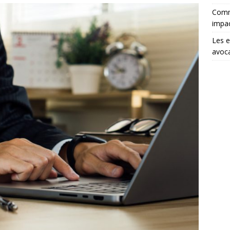
Comme
impa
Les e
avoca