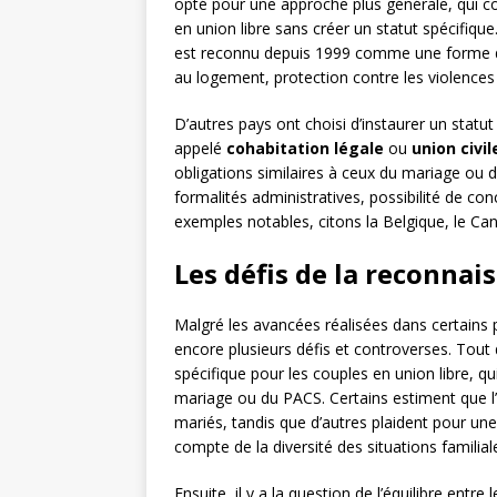
opté pour une approche plus générale, qui co
en union libre sans créer un statut spécifiqu
est reconnu depuis 1999 comme une forme d’u
au logement, protection contre les violences
D’autres pays ont choisi d’instaurer un statu
appelé
cohabitation légale
ou
union civil
obligations similaires à ceux du mariage ou 
formalités administratives, possibilité de con
exemples notables, citons la Belgique, le Ca
Les défis de la reconnai
Malgré les avancées réalisées dans certains 
encore plusieurs défis et controverses. Tout d
spécifique pour les couples en union libre, 
mariage ou du PACS. Certains estiment que l’ét
mariés, tandis que d’autres plaident pour une
compte de la diversité des situations familial
Ensuite, il y a la question de l’équilibre entre